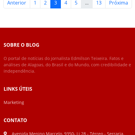
Anterior
1
2
3
4
5
...
13
Próxima
SOBRE O BLOG
O portal de notícias do jornalista Edmílson Teixeira. Fatos e
análises de Alagoas, do Brasil e do Mundo, com credibilidade e
independência.
LINKS ÚTEIS
Marketing
CONTATO
Avenida Menino Marcelo, 9350- Lj 28 - Térreo - Serraria,