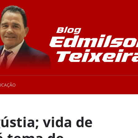
UCAÇÃO
stia; vida de