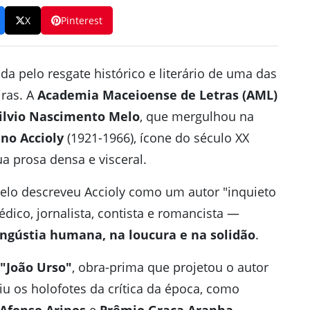
X
Pinterest
ada pelo resgate histórico e literário de uma das
iras. A
Academia Maceioense de Letras (AML)
ilvio Nascimento Melo
, que mergulhou na
no Accioly
(1921-1966), ícone do século XX
a prosa densa e visceral.
elo descreveu Accioly como um autor "inquieto
édico, jornalista, contista e romancista —
ngústia humana, na loucura e na solidão
.
"João Urso"
, obra-prima que projetou o autor
iu os holofotes da crítica da época, como