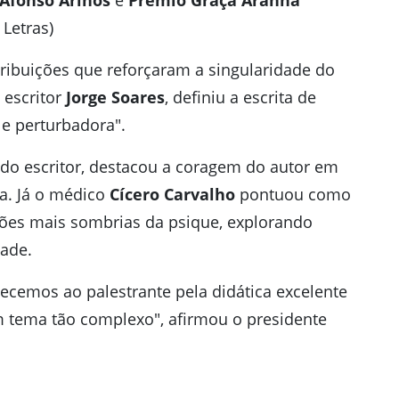
Afonso Arinos
e
Prêmio Graça Aranha
 Letras)
ibuições que reforçaram a singularidade do
 escritor
Jorge Soares
, definiu a escrita de
e perturbadora".
 do escritor, destacou a coragem do autor em
a. Já o médico
Cícero Carvalho
pontuou como
iões mais sombrias da psique, explorando
ade.
decemos ao palestrante pela didática excelente
 tema tão complexo", afirmou o presidente