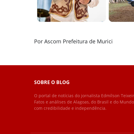
Por Ascom Prefeitura de Murici
SOBRE O BLOG
O portal de notícias do jornalista Edmílson Teixeir
Fatos e análises de Alagoas, do Brasil e do Mundo
com credibilidade e independência.